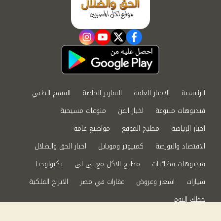
instagram
youtube
twitter
facebook
الرئيسية
الاخبار العامة
التقارير الخاصة
القسم الطبي
فيديوهات متنوعة
اخبار الفن
منوعات مسيحية
اخبار الرياضة
مطبخ الموقع
مواضيع عامة
الاقتصاد والبورصة
كمبيوتر وموبايل
اخبار الحق والضلال
فيديوهات فضائيات
مطبخ الاكل مع لى لى
تكنولوجيا
سيارات
اسعار وعروض
عقارات في مصر
الابراج الفلكية
حظك اليوم