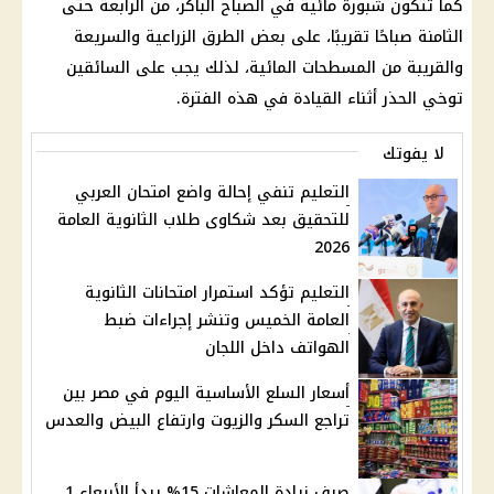
كما تتكون
شبورة مائية
في الصباح الباكر، من الرابعة حتى
الثامنة صباحًا تقريبًا، على بعض الطرق الزراعية والسريعة
والقريبة من المسطحات المائية، لذلك يجب على السائقين
توخي الحذر أثناء القيادة في هذه الفترة.
لا يفوتك
التعليم تنفي إحالة واضع امتحان العربي
للتحقيق بعد شكاوى طلاب الثانوية العامة
2026
التعليم تؤكد استمرار امتحانات الثانوية
العامة الخميس وتنشر إجراءات ضبط
الهواتف داخل اللجان
أسعار السلع الأساسية اليوم في مصر بين
تراجع السكر والزيوت وارتفاع البيض والعدس
صرف زيادة المعاشات 15% يبدأ الأربعاء 1