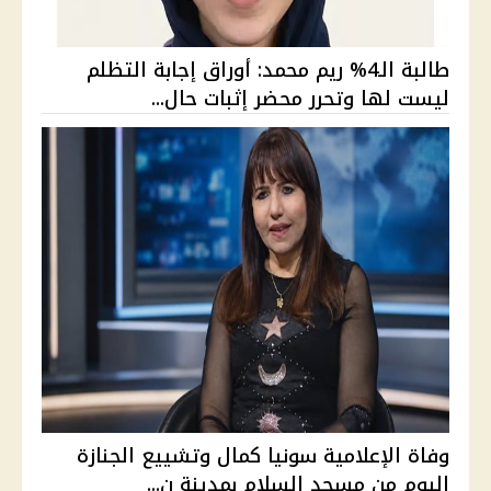
طالبة الـ4% ريم محمد: أوراق إجابة التظلم
ليست لها وتحرر محضر إثبات حال...
وفاة الإعلامية سونيا كمال وتشييع الجنازة
اليوم من مسجد السلام بمدينة ن...