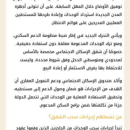
توفيق الأوضاع خلال المهل السابقة، على أن تتولى
أجهزة
المدن الجديدة
استرداد الوحدات وإعادة طرحها للمستحقين
الفعليين المدرجين على قوائم الانتظار.
ويأتي التحرك الجديد في إطار ضبط
منظومة الدعم
السكني،
ومنع ترك الوحدات المدعومة مغلقة دون استفادة حقيقية،
خصوصًا أن
شقق الإسكان الاجتماعي
مخصصة بالأساس
لمحدودي ومتوسطي الدخل وفق شروط محددة، وليست
للاحتفاظ بها بغرض الاستثمار أو إعادة البيع.
وأكد
صندوق الإسكان الاجتماعي
ودعم التمويل العقاري أن
الهدف من الإجراءات هو ضمان وصول الدعم إلى مستحقيه،
وتحقيق الاستفادة الفعلية من الوحدات التي تتحمل الدولة
جزءًا من تكلفتها ضمن برامج السكن المدعوم.
من تشملهم إجراءات سحب الشقق؟
تبدأ إجراءات سحب الوحدات من الحاجزين الذين وقعوا عقود