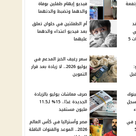
تفعة
فيديو إيهام طفلين بوفاة
والدهما وتضبط والدتهما
د
أم الطفلتين في حلوان تعلق
ي
بعد فيديو اعتداء والدهما
وموعد عرضه في السينمات 5
عليهما
سعر رغيف الخبز المدعم في
نيو:
يوليو 2026.. لا زيادة بعد قرار
بل
التموين
بنوك
صرف معاشات يوليو بالزيادة
تسجل
الجديدة غدًا.. 15% لـ11.5
مليون مستفيد
ع في
مصر وأستراليا في كأس العالم
569
2026.. الموعد والقنوات الناقلة