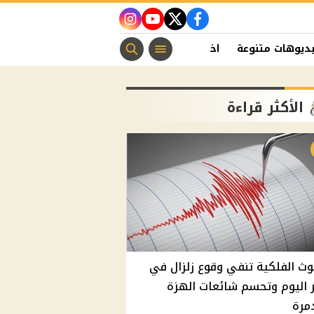
instagram
youtube
twitter
facebook
ديوهات متنوعة
اخبار الفن
منوعات مسيحية
اخبار الرياضة
الأكثر قراءة
وث الفلكية تنفي وقوع زلزال في
اليوم وتحسم شائعات الهزة
مرة