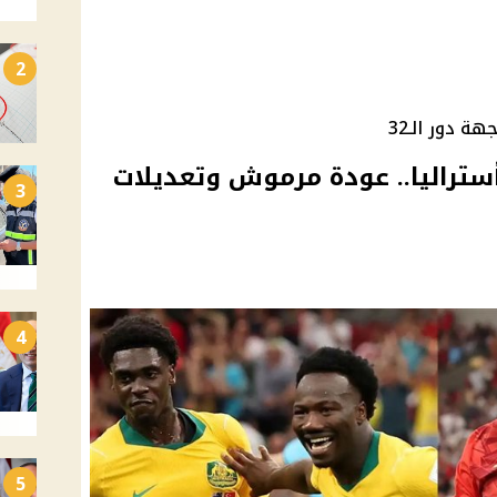
2
 دور الـ32
ستراليا.. عودة مرموش وتعديلات
3
4
5