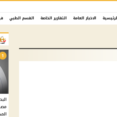
لرئيسية
الاخبار العامة
التقارير الخاصة
القسم الطبي
في
1
البح
مصر 
المد