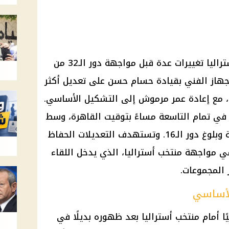
يشهد تشكيل منتخب مصر أمام أستراليا تغييرات عدة قبل مواجهة دور الـ32 من
دما استقر الجهاز الفني بقيادة حسام حسن على تعديل أكثر
ت، مع إعادة عمر مرموش إلى التشكيل الأساسي.
باراة يوم الجمعة 3 يوليو في تمام التاسعة مساءً بتوقيت القاهرة، وسط
آمال بمواصلة المشوار في البطولة وبلوغ دور الـ16. وتستهدف التعديلات الحفاظ
ي مواجهة منتخب أستراليا، الذي يدخل اللقاء
 المجموعات.
لأساسي
 أمام منتخب أستراليا بعد ظهوره بديلًا في