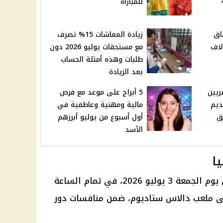
40
للمباراة
اق
زيادة المعاشات 15% تصرف
لا فوائد دون 10 آلاف
مع مستحقات يوليو 2026 دون
طلبات وهذه أمثلة الحساب
بعد الزيادة
ريين
5 أبراج على موعد مع فرص
ديم
مالية ومهنية وعاطفية في
ق
أول أسبوع من يوليو أبرزهم
الأسد
ا
يواجه منتخب مصر نظيره الأسترالي يوم الجمعة 3 يوليو 2026، في تمام الساعة
على ملعب دالاس ستاديوم، ضمن منافسات دور