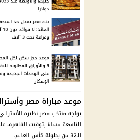
جنيها والأونصة عند 33
دولارا
بنك مصر يعدل حد استحق
العائد: 
وغرامة تحت 3 آلاف
موعد حجز سكن لكل المص
9 والأوراق المطلوبة للتق
على الوحدات الجديدة وف
الإسكان
موعد مباراة مصر وأسترالي
التاسعة مساءً بتوقيت القاهرة، 
الـ32 من بطولة كأس العالم.