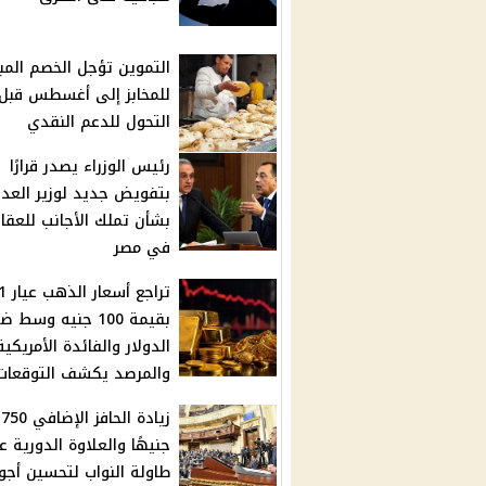
التموين تؤجل الخصم المب
للمخابز إلى أغسطس قبل
التحول للدعم النقدي
رئيس الوزراء يصدر قرارًا
بتفويض جديد لوزير العد
بشأن تملك الأجانب للعقار
في مصر
تراجع أسعا
بقيمة 100 جنيه وسط
الدولار والفائدة الأمريكية
والمرصد يكشف التوقعات
زيادة الحافز الإضافي 750
جنيهًا والعلاوة الدورية 
طاولة النواب لتحسين أجو