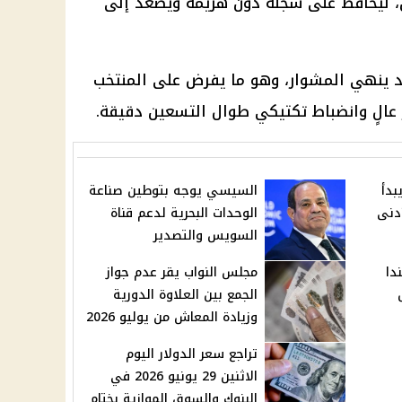
ران، ليحافظ على سجله دون هزيمة ويصعد إلى
قد ينهي المشوار، وهو ما يفرض على المنتخب
ز عالٍ وانضباط تكتيكي طوال التسعين دقيقة.
تبات يوليو 2026 يبدأ
السيسي يوجه بتوطين صناعة
أدنى
الوحدات البحرية لدعم قناة
السويس والتصدير
دا
مجلس النواب يقر عدم جواز
الجمع بين العلاوة الدورية
وزيادة المعاش من يوليو 2026
تراجع سعر الدولار اليوم
الاثنين 29 يونيو 2026 في
البنوك والسوق الموازية بختام