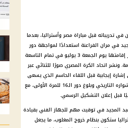
ي تدريباته قبل مباراة مصر وأستراليا، بعدما
 في مران الفراعنة استعدادًا لمواجهة دور
الـ32 من كأس العالم 2026، المقرر إقامتها يوم الجمعة 3 يوليو في تمام التاسعة
. ونشر اتحاد الكرة المصري صورًا للثنائي عبر
شارة إيجابية قبل اللقاء الحاسم الذي يسعى
خلاله المنتخب الوطني لمواصلة مشواره التاريخي وبلوغ دور الـ16 للمرة الأولى، مع
ًا قبل إعلان التشكيل الرسمي.
 المجيد في توقيت مهم للجهاز الفني بقيادة
ليا ستكون بنظام خروج المغلوب، ما يجعل