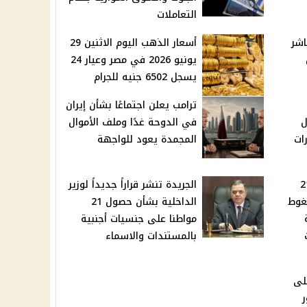
التعاملات
اشر
أسعار الذهب اليوم الاثنين 29
يونيو 2026 في مصر وعيار 24
يسجل 6502 جنيه للجرام
ترامب يعلن اجتماعًا بشأن إيران
ل
في الدوحة غدًا وملف الأموال
ات
المجمدة يعود للواجهة
ر الذهب عيار 21
الجريدة تنشر قراراً جديداً لوزير
 ضغوط
الداخلية بشأن حصول 21
مواطنا على جنسيات أجنبية
بالمستندات والاسماء
على
ر