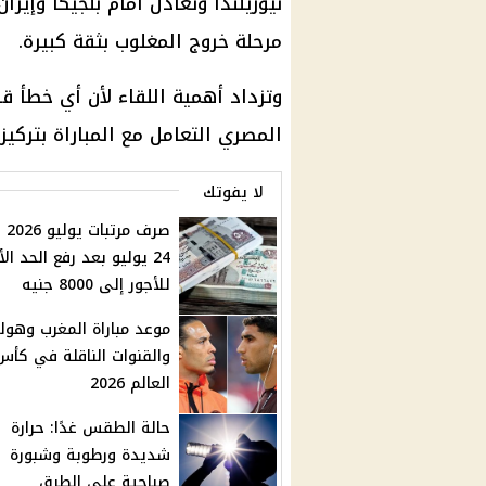
نيوزيلندا وتعادل أمام بلجيكا وإي
مرحلة خروج المغلوب بثقة كبيرة.
وتزداد أهمية اللقاء لأن أي خطأ 
المصري التعامل مع المباراة بتركي
لا يفوتك
صرف مر
24 يوليو بعد رفع الحد ال
للأجور إلى 8000 جنيه
موعد مباراة المغرب وهولن
والقنوات الناقلة في كأس
العالم 2026
حالة الطقس غدًا: حرارة
شديدة ورطوبة وشبورة
صباحية على الطرق