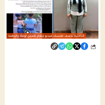
الداخلية تكشف ملابسات فيديو إيهام طفلين بوفاة والدهما
شارك