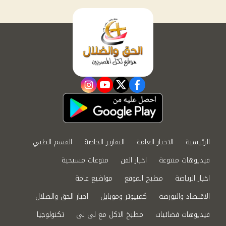
instagram
youtube
twitter
facebook
الرئيسية
الاخبار العامة
التقارير الخاصة
القسم الطبي
فيديوهات متنوعة
اخبار الفن
منوعات مسيحية
اخبار الرياضة
مطبخ الموقع
مواضيع عامة
الاقتصاد والبورصة
كمبيوتر وموبايل
اخبار الحق والضلال
فيديوهات فضائيات
مطبخ الاكل مع لى لى
تكنولوجيا