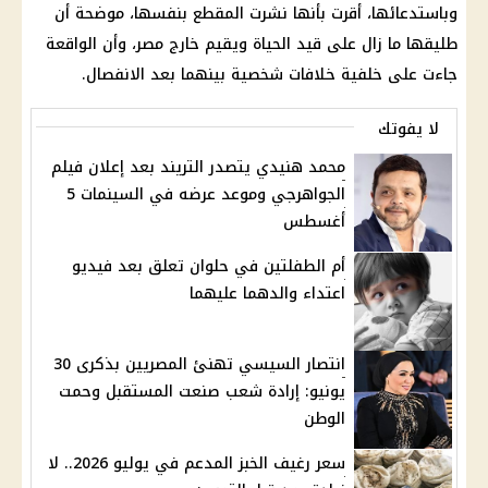
وباستدعائها، أقرت بأنها نشرت المقطع بنفسها، موضحة أن
طليقها ما زال على قيد الحياة ويقيم خارج مصر، وأن الواقعة
جاءت على خلفية خلافات شخصية بينهما بعد الانفصال.
لا يفوتك
محمد هنيدي يتصدر التريند بعد إعلان فيلم
الجواهرجي وموعد عرضه في السينمات 5
أغسطس
أم الطفلتين في حلوان تعلق بعد فيديو
اعتداء والدهما عليهما
انتصار السيسي تهنئ المصريين بذكرى 30
يونيو: إرادة شعب صنعت المستقبل وحمت
الوطن
سعر رغيف الخبز المدعم في يوليو 2026.. لا