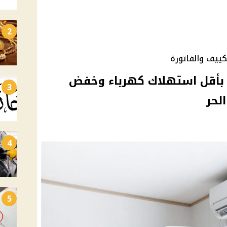
2
ييف والفاتورة
ف بأقل استهلاك كهرباء وخفض
3
لحر
4
5