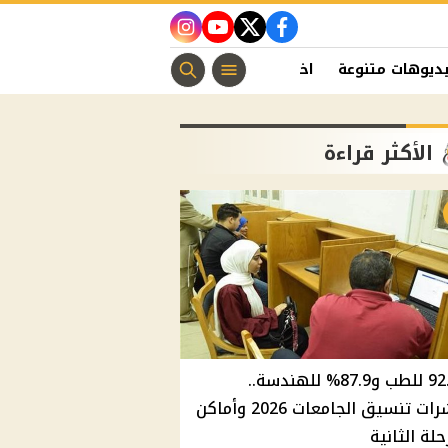
instagram
youtube
twitter
facebook
ديوهات متنوعة
اخبار الفن
منوعات مسيحية
اخبار الرياضة
الأكثر قراءة
92.8% للطب و87.9% للهندسة..
مؤشرات تنسيق الجامعات 2026 وأماكن
حلة الثانية