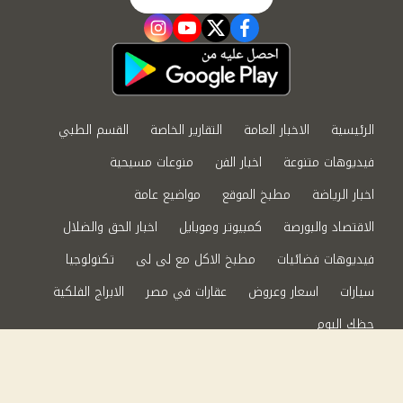
instagram
youtube
twitter
facebook
الرئيسية
الاخبار العامة
التقارير الخاصة
القسم الطبي
فيديوهات متنوعة
اخبار الفن
منوعات مسيحية
اخبار الرياضة
مطبخ الموقع
مواضيع عامة
الاقتصاد والبورصة
كمبيوتر وموبايل
اخبار الحق والضلال
فيديوهات فضائيات
مطبخ الاكل مع لى لى
تكنولوجيا
سيارات
اسعار وعروض
عقارات في مصر
الابراج الفلكية
حظك اليوم
من نحن
سياسة الخصوصية
اتصل بنا
©2024 الحق والضلال All Rights Reserved.