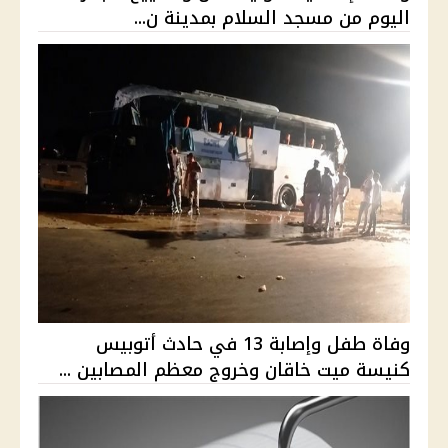
اليوم من مسجد السلام بمدينة ن...
وفاة طفل وإصابة 13 في حادث أتوبيس
كنيسة ميت خاقان وخروج معظم المصابين ...