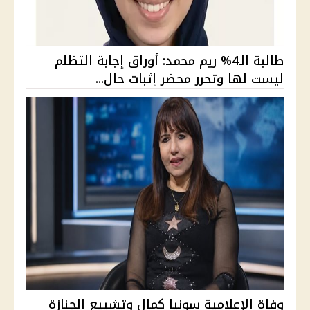
طالبة الـ4% ريم محمد: أوراق إجابة التظلم
ليست لها وتحرر محضر إثبات حال...
وفاة الإعلامية سونيا كمال وتشييع الجنازة