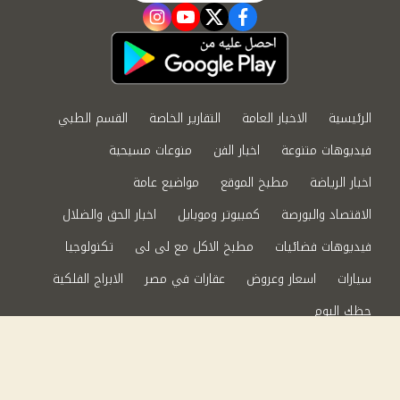
instagram
youtube
twitter
facebook
الرئيسية
الاخبار العامة
التقارير الخاصة
القسم الطبي
فيديوهات متنوعة
اخبار الفن
منوعات مسيحية
اخبار الرياضة
مطبخ الموقع
مواضيع عامة
الاقتصاد والبورصة
كمبيوتر وموبايل
اخبار الحق والضلال
فيديوهات فضائيات
مطبخ الاكل مع لى لى
تكنولوجيا
سيارات
اسعار وعروض
عقارات في مصر
الابراج الفلكية
حظك اليوم
من نحن
سياسة الخصوصية
اتصل بنا
©2024 الحق والضلال All Rights Reserved.