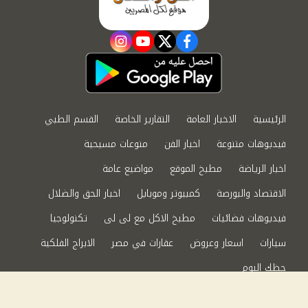
instagram
youtube
twitter
facebook
الرئيسية
الاخبار العامة
التقارير الخاصة
القسم الطبي
فيديوهات متنوعة
اخبار الفن
منوعات مسيحية
اخبار الرياضة
مطبخ الموقع
مواضيع عامة
الاقتصاد والبورصة
كمبيوتر وموبايل
اخبار الحق والضلال
فيديوهات فضائيات
مطبخ الاكل مع لى لى
تكنولوجيا
سيارات
اسعار وعروض
عقارات في مصر
الابراج الفلكية
حظك اليوم
من نحن
سياسة الخصوصية
اتصل بنا