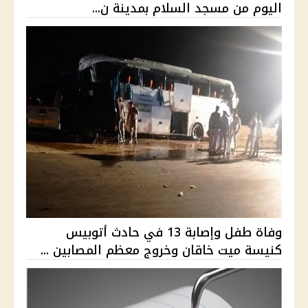
اليوم من مسجد السلام بمدينة ن...
وفاة طفل وإصابة 13 في حادث أتوبيس
كنيسة ميت خاقان وخروج معظم المصابين ...