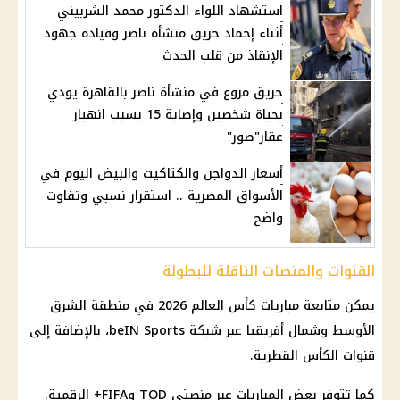
استشهاد اللواء الدكتور محمد الشربيني
أثناء إخماد حريق منشأة ناصر وقيادة جهود
الإنقاذ من قلب الحدث
حريق مروع في منشأة ناصر بالقاهرة يودي
بحياة شخصين وإصابة 15 بسبب انهيار
عقار"صور"
أسعار الدواجن والكتاكيت والبيض اليوم في
الأسواق المصرية .. استقرار نسبي وتفاوت
واضح
القنوات والمنصات الناقلة للبطولة
يمكن متابعة مباريات
كأس العالم 2026
في منطقة الشرق
الأوسط وشمال أفريقيا عبر شبكة beIN Sports، بالإضافة إلى
قنوات الكأس القطرية.
كما تتوفر بعض المباريات عبر منصتي TOD وFIFA+ الرقمية.