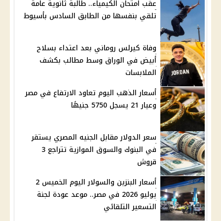
عقب امتحان الكيمياء.. طالبة ثانوية عامة
تلقي بنفسها من الطابق السادس بأسيوط
وفاة كيرلس روماني بعد اعتداء بسلاح
أبيض في الوراق وسط مطالب بكشف
الملابسات
أسعار الذهب اليوم تعاود الارتفاع في مصر
وعيار 21 يسجل 5750 جنيهًا
سعر الدولار مقابل الجنيه المصري يستقر
في البنوك والسوق الموازية تتراجع 3
قروش
أسعار البنزين والسولار اليوم الخميس 2
يوليو 2026 في مصر.. موعد عودة لجنة
التسعير التلقائي