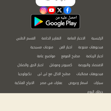
instagram
youtube
twitter
facebook
الرئيسية
الاخبار العامة
التقارير الخاصة
القسم الطبي
فيديوهات متنوعة
اخبار الفن
منوعات مسيحية
اخبار الرياضة
مطبخ الموقع
مواضيع عامة
الاقتصاد والبورصة
كمبيوتر وموبايل
اخبار الحق والضلال
فيديوهات فضائيات
مطبخ الاكل مع لى لى
تكنولوجيا
سيارات
اسعار وعروض
عقارات في مصر
الابراج الفلكية
حظك اليوم
من نحن
سياسة الخصوصية
اتصل بنا