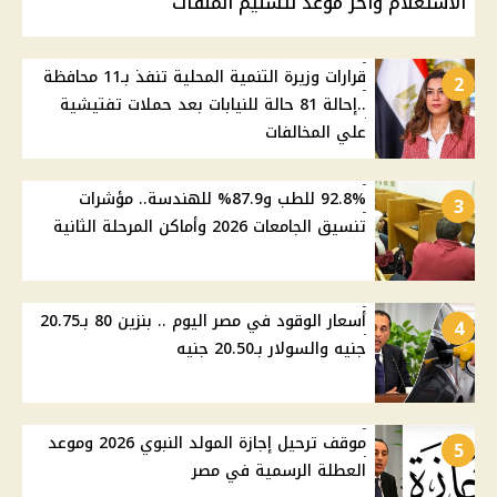
الاستعلام وآخر موعد لتسليم الملفات
قرارات وزيرة التنمية المحلية تنفذ بـ11 محافظة
2
..إحالة 81 حالة للنيابات بعد حملات تفتيشية
علي المخالفات
92.8% للطب و87.9% للهندسة.. مؤشرات
3
تنسيق الجامعات 2026 وأماكن المرحلة الثانية
أسعار الوقود في مصر اليوم .. بنزين 80 بـ20.75
4
جنيه والسولار بـ20.50 جنيه
موقف ترحيل إجازة المولد النبوي 2026 وموعد
5
العطلة الرسمية في مصر