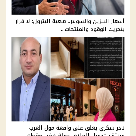
أسعار البنزين والسولار.. شعبة البترول: لا قرار
بتحريك الوقود والمنتجات...
نادر شكري يعلق على واقعة مول العرب
وينتقد تحويل الصلاة لحملة غضب وقطع ...