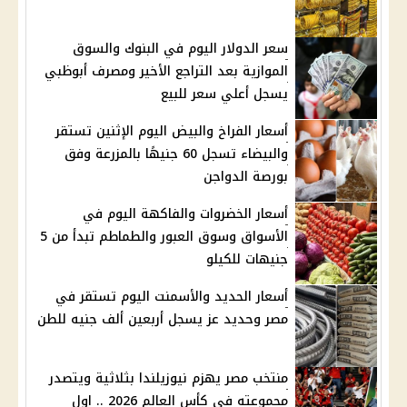
سعر الدولار اليوم في البنوك والسوق
الموازية بعد التراجع الأخير ومصرف أبوظبي
يسجل أعلي سعر للبيع
أسعار الفراخ والبيض اليوم الإثنين تستقر
والبيضاء تسجل 60 جنيهًا بالمزرعة وفق
بورصة الدواجن
أسعار الخضروات والفاكهة اليوم في
الأسواق وسوق العبور والطماطم تبدأ من 5
جنيهات للكيلو
أسعار الحديد والأسمنت اليوم تستقر في
مصر وحديد عز يسجل أربعين ألف جنيه للطن
منتخب مصر يهزم نيوزيلندا بثلاثية ويتصدر
مجموعته في كأس العالم 2026 .. اول