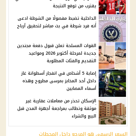
يقترب من توقع النتيجة
الداخلية تضبط مفصولًا من الشرطة ادعى
أنه فرد شرطة في بث مباشر لتحقيق أرباح
القوات المسلحة تعلن قبول دفعة مجندين
جديدة لمرحلة أكتوبر 2026 ومواعيد
التقديم والفئات المطلوبة
إصابة 5 أشخاص في انفجار أسطوانة غاز
داخل أحد المخابز بمرسى مطروح وهذه
أسماء المصابين
الإسكان تحذر من معاملات عقارية غير
موثقة وتطالب بمراجعة أجهزة المدن قبل
البيع والشراء
السعر الرسمي هو المرجع داخل المحطات