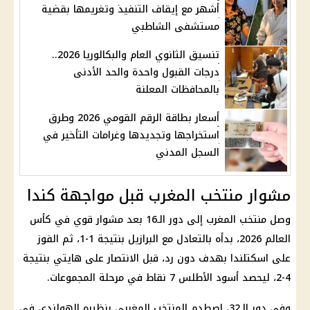
أشهر مع إيقاف التنفيذ وتغريمها بقضية
مستشفى الشاطبي
تنسيق الثانوي العام والبكالوريا 2026..
درجات القبول واحدة والحد الأدنى
بالمحافظات المعلنة
أسعار بطاقة الرقم القومي 2026 وطرق
استخراجها وتجديدها وغرامات التأخير في
السجل المدني
مشوار منتخب المغرب قبل مواجهة كندا
وصل منتخب المغرب إلى دور الـ16 بعد مشوار قوي في كأس
العالم 2026، بدأه بالتعادل مع البرازيل بنتيجة 1-1، ثم الفوز
على اسكتلندا بهدف دون رد، قبل الانتصار على هايتي بنتيجة
4-2، ليحصد أسود الأطلس 7 نقاط في مرحلة المجموعات.
وفي دور الـ32، اصطدم المنتخب المغربي بنظيره الهولندي في