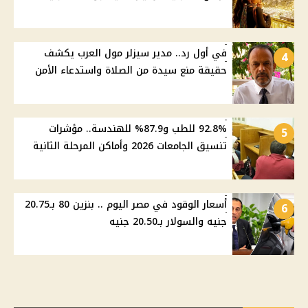
في أول رد.. مدير سيزلر مول العرب يكشف
4
حقيقة منع سيدة من الصلاة واستدعاء الأمن
92.8% للطب و87.9% للهندسة.. مؤشرات
5
تنسيق الجامعات 2026 وأماكن المرحلة الثانية
أسعار الوقود في مصر اليوم .. بنزين 80 بـ20.75
6
جنيه والسولار بـ20.50 جنيه