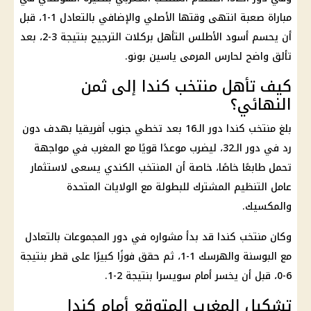
مباراة صعبة انتهى وقتها الأصلي والإضافي بالتعادل 1-1، قبل
أن يحسم أسود الأطلس التأهل بركلات الترجيح بنتيجة 3-2، بعد
تألق واضح لحارس المرمى ياسين بونو.
كيف تأهل منتخب كندا إلى ثمن
النهائي؟
بلغ منتخب كندا دور الـ16 بعد تخطي جنوب أفريقيا بهدف دون
رد في دور الـ32، ليضرب موعدًا قويًا مع المغرب في مواجهة
تحمل طابعًا خاصًا، خاصة أن المنتخب الكندي يسعى لاستثمار
عامل التنظيم المشترك للبطولة مع الولايات المتحدة
والمكسيك.
وكان منتخب كندا قد بدأ مشواره في دور المجموعات بالتعادل
مع البوسنة والهرسك 1-1، ثم حقق فوزًا كبيرًا على قطر بنتيجة
6-0، قبل أن يخسر أمام سويسرا بنتيجة 2-1.
تشكيل المغرب المتوقع أمام كندا