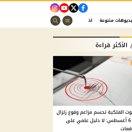
instagram
youtube
twitter
facebook
ديوهات متنوعة
اخبار الفن
منوعات مسيحية
اخبار الرياضة
الأكثر قراءة
وث الفلكية تحسم مزاعم وقوع زلزال
غدًا 6 أغسطس: لا دليل علمي على
قعات