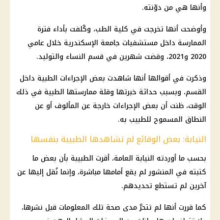
وأنها هي من دوّنته.
وأوضحت أنها تخرجت في كلية الطب، وكُلفت بأداء فترة
الممارسة داخل مستشفيات
جامعة الإسكندرية
خلال عامي
2020 و2021، وقضت شهرين في قسم النساء والتوليد.
وذكرت في أقوالها أنها شاهدت بعض الإجراءات الطبية داخل
القسم، وبسبب حداثة خبرتها وقلة ممارستها الطبية في ذلك
الوقت، ظنت أن بعض الإجراءات خارجة عن المألوف أو عن
النطاق المسموح للطبيب به.
النيابة: بعض الوقائع لم تشاهدها الطبيبة بنفسها
بحسب ما أوردته
النيابة العامة
، أقرت الطبيبة بأن بعض ما
كتبته في المنشور لم يقع أمامها مباشرة، وإنما نُقل إليها عن
آخرين لم تستطع تحديدهم.
كما قررت أنها لم تتحرَّ مدى صحة تلك المعلومات قبل نشرها،