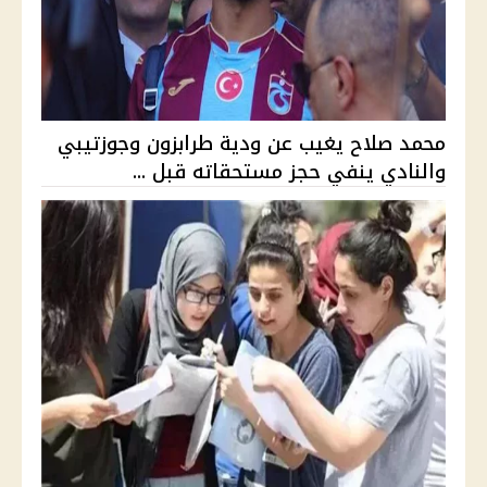
محمد صلاح يغيب عن ودية طرابزون وجوزتيبي
والنادي ينفي حجز مستحقاته قبل ...