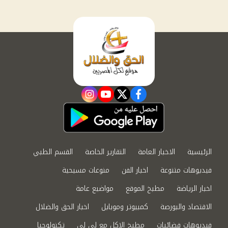
instagram
youtube
twitter
facebook
الرئيسية
الاخبار العامة
التقارير الخاصة
القسم الطبي
فيديوهات متنوعة
اخبار الفن
منوعات مسيحية
اخبار الرياضة
مطبخ الموقع
مواضيع عامة
الاقتصاد والبورصة
كمبيوتر وموبايل
اخبار الحق والضلال
فيديوهات فضائيات
مطبخ الاكل مع لى لى
تكنولوجيا