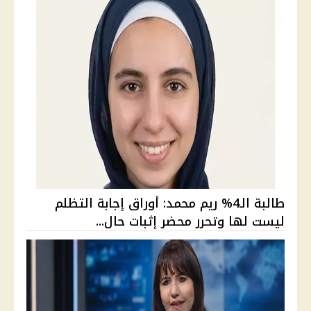
طالبة الـ4% ريم محمد: أوراق إجابة التظلم
ليست لها وتحرر محضر إثبات حال...