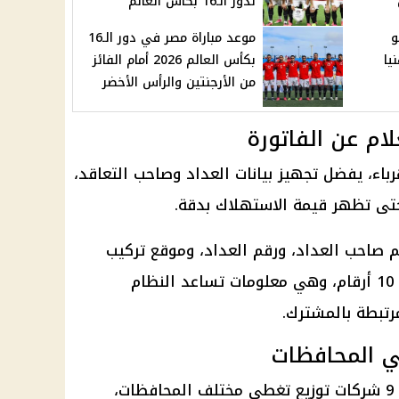
لدور الـ16 بكأس العالم
يوليو
موعد مباراة مصر في دور الـ16
نيا
بكأس العالم 2026 أمام الفائز
من الأرجنتين والرأس الأخضر
ام عن الفاتورة
باء
، يفضل تجهيز بيانات العداد وصاحب التعاقد،
حتى تظهر قيمة الاستهلاك بدقة.
م صاحب العداد، ورقم العداد، وموقع تركيب
العداد، وقراءة العداد المكونة من 10 أرقام، وهي معلومات تساعد النظام
مرتبطة بالمشترك.
ي المحافظات
تتبع الشركة القابضة لكهرباء مصر 9 شركات توزيع تغطي مختلف المحافظات،