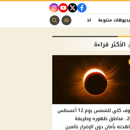
instagram
youtube
twitter
facebook
ديوهات متنوعة
اخبار الفن
منوعات مسيحية
اخبار الرياضة
الأكثر قراءة
كسوف كلي للشمس يوم 12 أغسطس
2026.. مناطق ظهوره وطريقة
دته بأمان دون الإضرار بالعين