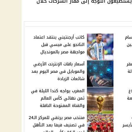
 يستطيعون التوجه إلى مقار الشركات خلال
سام
كاتب أرجنتيني ينتقد اعتماد
ين
التانجو على ميسي قبل
مواجهة مصر بالمونديال
قر
أسعار باقات الإنترنت الأرضي
لة
والموبايل في مصر اليوم بعد
شائعات الزيادة
غ
المغرب يواجه كندا الليلة في
عة
ثمن نهائي كأس العالم
والقناة المفتوحة الناقلة
منتخب مصر يرتقي للمركز الـ24
أيسر
في تصنيف فيفا بعد التأهل