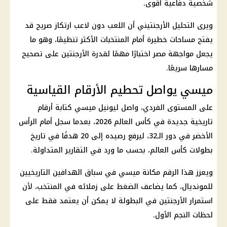
شخصية دفاعية أقوى.
ويرى التحليل الأرجنتيني أن اللعب دون لاعب ارتكاز صريح قد
يفتح مساحات خطيرة أمام المنتخبات الأكثر تنظيمًا، وهو ما
يجعل مواجهة مصر اختبارًا مهمًا لقدرة الأرجنتين على تصحيح
مسارها سريعًا.
ميسي يواصل تحطيم الأرقام القياسية
على المستوى الفردي، واصل ليونيل ميسي كتابة أرقام
تاريخية جديدة في
كأس العالم 2026
، بعدما سجل أمام الرأس
الأخضر في دور الـ32، ليرفع رصيده إلى 20 هدفًا في تاريخ
بطولات
كأس العالم
، بحسب ما ورد في التقارير المتداولة.
ويعزز هذا الرقم مكانة ميسي في سباق الهدافين التاريخيين
للمونديال، كما يضاعف الضغط على زملائه في المنتخب، لأن
استمرار الأرجنتين في البطولة لا يمكن أن يعتمد فقط على
لحظات النجم الأول.