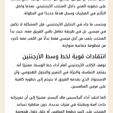
على حضوره الفني داخل المنتخب الأرجنتيني، بعدما واصل
التأثير في المباريات وسجل هدفًا جديدًا في البطولة.
وبحسب ما جاء في التحليل الأرجنتيني، فإن المشكلة لا تكمن
في ميسي، بل في طريقة تعامل باقي الفريق معه، حيث بدأ
المنتخب يلعب من أجل ميسي فقط بدلًا من اللعب معه كجزء
من منظومة جماعية متوازنة.
انتقادات قوية لخط وسط الأرجنتين
توقف الكاتب الأرجنتيني أمام أداء خط الوسط، معتبرًا أنه
يفتقد التماسك والجرأة في التمرير والتحول الهجومي، وأن
الاستحواذ الذي يقدمه الفريق لا يترجم إلى خطورة كافية
على مرمى المنافسين.
كما انتقد أداء أليكسيس ماك أليستر، مشيرًا إلى أن تمريراته
جاءت آمنة وبطيئة في فترات عديدة، دون مخاطرة تساعد
المنتخب على كسر خطوط المنافس أو خلق حلول هجومية