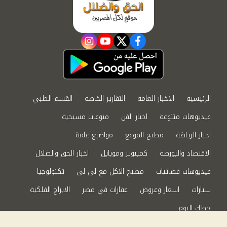
instagram
youtube
twitter
facebook
الرئيسية
الاخبار العامة
التقارير الخاصة
القسم الطبي
فيديوهات متنوعة
اخبار الفن
منوعات مسيحية
اخبار الرياضة
مطبخ الموقع
مواضيع عامة
الاقتصاد والبورصة
كمبيوتر وموبايل
اخبار الحق والضلال
فيديوهات فضائيات
مطبخ الاكل مع لى لى
تكنولوجيا
سيارات
اسعار وعروض
عقارات في مصر
الابراج الفلكية
حظك اليوم