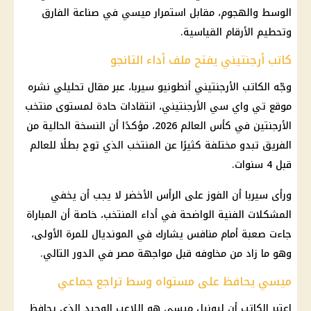
الوسط والهجوم، مقابل استمرار ميسي في صناعة الفارق
وتحطيم الأرقام القياسية.
كاتب أرجنتيني يفتح ملف أداء التانجو
وجّه الكاتب الأرجنتيني أنطونيو سيربا، عبر مقال تحليلي نشره
موقع تي واي سي الأرجنتيني، انتقادات حادة لمستوى منتخب
الأرجنتين في كأس العالم 2026، مؤكدًا أن النسخة الحالية من
الفريق تبدو مختلفة كثيرًا عن المنتخب الذي توج بطلًا للعالم
قبل 4 سنوات.
ورأى سيربا أن الفوز على الرأس الأخضر لا يجب أن يخفي
المشكلات الفنية الواضحة في أداء المنتخب، خاصة أن المباراة
جاءت صعبة أمام منافس يشارك في
المونديال
للمرة الأولى،
وهو ما زاد من مخاوفه قبل مواجهة مصر في الدور التالي.
ميسي يحافظ على مستواه وسط تراجع جماعي
اعتبر الكاتب أن ليونيل ميسي هو اللاعب الوحيد الذي يحافظ