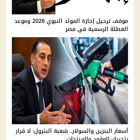
موقف ترحيل إجازة المولد النبوي 2026 وموعد
العطلة الرسمية في مصر
أسعار البنزين والسولار.. شعبة البترول: لا قرار
بتحريك الوقود والمنتجات...