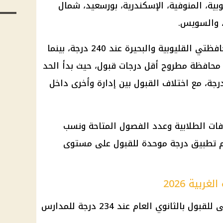
يوبية، المنوفية،
الإسكندرية
، بورسعيد،
شمال
 والسويس.
وجاء أعلى حد أدنى للقبول في محافظتي القليوبية والبحيرة عند 240 درجة، بينما
حافظة مطروح أقل درجات قبول، حيث بدأ الحد
دنى في إدارة السلوم من 160 درجة، مع اختلاف القبول بين إدارة وأخرى داخل
فات الطلابية وعدد الفصول المتاحة ونسب
تم تطبيق درجة موحدة للقبول على مستوى
بية 2026
ى للقبول بالثانوي
العام عند 234 درجة للمدارس