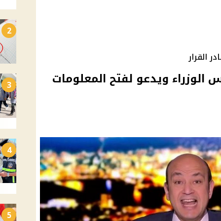
2
ر القرار
س الوزراء ويدعو لفتح المعلومات
3
4
5