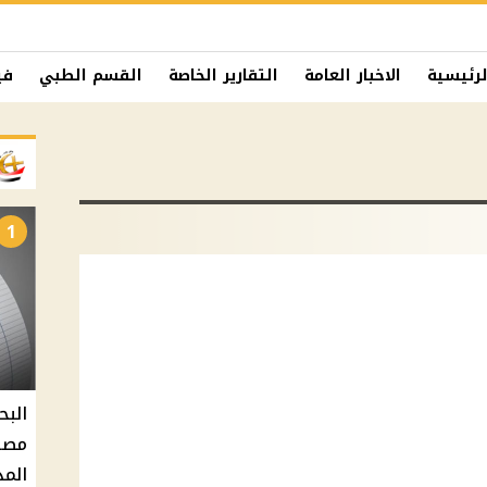
لرئيسية
الاخبار العامة
التقارير الخاصة
القسم الطبي
في
1
البح
مصر 
المد