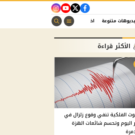
instagram
youtube
twitter
facebook
ديوهات متنوعة
اخبار الفن
منوعات مسيحية
اخبار الرياضة
الأكثر قراءة
وث الفلكية تنفي وقوع زلزال في
اليوم وتحسم شائعات الهزة
مرة