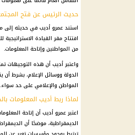
النقاش العام قائمًا على معلومات ل
حديث الرئيس عن فتح المجتم
استند عمرو أديب في حديثه إلى م
افتتاح مقر القيادة الاستراتيجية ل
من المواطنين وإتاحة المعلومات.
واعتبر أديب أن هذه التوجيهات ت
الدولة ووسائل الإعلام، بشرط أن ي
المواطن والإعلامي على حد سواء.
لماذا ربط أديب المعلومات بال
اعتبر عمرو أديب أن إتاحة المعل
الديمقراطية، موضحًا أن الديمقرا
ترتبط بوجود مؤسسات تعبر عن الم