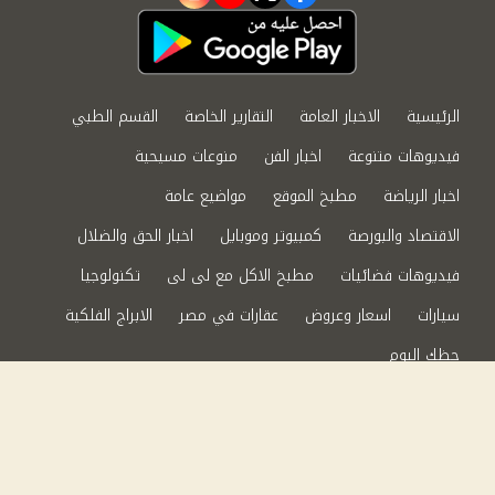
الرئيسية
الاخبار العامة
التقارير الخاصة
القسم الطبي
فيديوهات متنوعة
اخبار الفن
منوعات مسيحية
اخبار الرياضة
مطبخ الموقع
مواضيع عامة
الاقتصاد والبورصة
كمبيوتر وموبايل
اخبار الحق والضلال
فيديوهات فضائيات
مطبخ الاكل مع لى لى
تكنولوجيا
سيارات
اسعار وعروض
عقارات في مصر
الابراج الفلكية
حظك اليوم
من نحن
سياسة الخصوصية
اتصل بنا
©2024 الحق والضلال All Rights Reserved.
Powered by