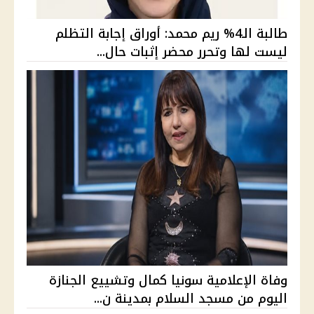
طالبة الـ4% ريم محمد: أوراق إجابة التظلم
ليست لها وتحرر محضر إثبات حال...
وفاة الإعلامية سونيا كمال وتشييع الجنازة
اليوم من مسجد السلام بمدينة ن...