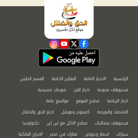
instagram
youtube
twitter
facebook
الرئيسية
الاخبار العامة
التقارير الخاصة
القسم الطبي
فيديوهات متنوعة
اخبار الفن
منوعات مسيحية
اخبار الرياضة
مطبخ الموقع
مواضيع عامة
الاقتصاد والبورصة
كمبيوتر وموبايل
اخبار الحق والضلال
فيديوهات فضائيات
مطبخ الاكل مع لى لى
تكنولوجيا
سيارات
اسعار وعروض
عقارات في مصر
الابراج الفلكية