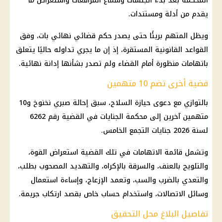
المحكمة بعد بدء الجلسات وسماع المرافعات واستعراض ما
يقدم من أدلة ومستندات.
ويظل المتهم بريئًا حتى يصدر حكم قضائي نهائي بات، وفق
القواعد القانونية المستقرة، إذ إن ما يجري تداوله حاليًا يتعلق
باتهامات منظورة أمام القضاء ولم تصدر بشأنها إدانة نهائية.
قضية أخرى تضم 10 متهمين
بالتوازي مع دعوى حيازة السلاح، سبق إحالة
صبري نخنوخ
و10
متهمين آخرين إلى محكمة الجنايات في القضية رقم 6262
لسنة 2026 جنايات
التجمع الخامس
.
وتشمل قائمة الاتهامات في تلك القضية استعراض القوة،
والتلويح بالعنف، والسرقة بالإكراه، والتهديد المصحوب بطلب،
والتعدي بالضرب والسب، وتعمد الإزعاج، وإساءة استعمال
وسائل الاتصالات، واستخدام حساب خاص بقصد ارتكاب جريمة.
تفاصيل البلاغ محل التحقيق