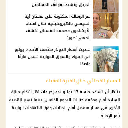
الحريق وتشيد بموقف المسلمين
سر الرسالة المكتوبة على فستان آية
السيسي بالهيروغليفية خلال افتتاح
الأوكتاجون مصممة الفستان تكشف
المعني"صور"
تحديث أسعار الدولار منتصف الأحد 5 يوليو
في البنوك والسوق الموازية تسجل فارقًا
واضحًا
المسار القضائي خلال الفترة المقبلة
ينتظر أن تشهد جلسة 17 يوليو بدء إجراءات نظر اتهام حيازة
السلاح أمام محكمة جنايات
التجمع الخامس
، بينما تسير القضية
الأخرى في مسار منفصل أمام الجنايات وفق الاتهامات الواردة
بأمر الإحالة.