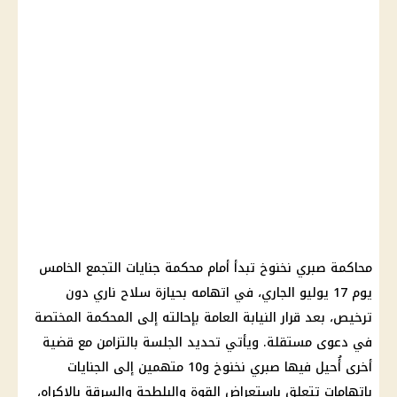
محاكمة صبري نخنوخ تبدأ أمام محكمة جنايات التجمع الخامس
يوم 17 يوليو الجاري، في اتهامه بحيازة سلاح ناري دون
ترخيص، بعد قرار النيابة العامة بإحالته إلى المحكمة المختصة
في دعوى مستقلة. ويأتي تحديد الجلسة بالتزامن مع قضية
أخرى أُحيل فيها صبري نخنوخ و10 متهمين إلى الجنايات
باتهامات تتعلق باستعراض القوة والبلطجة والسرقة بالإكراه،