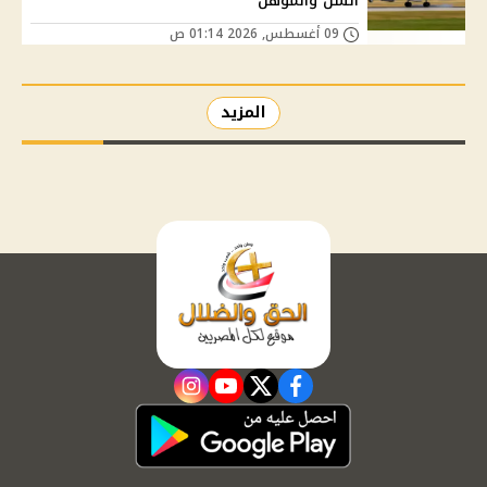
السن والمؤهل
09 أغسطس, 2026 01:14 ص
المزيد
instagram
youtube
twitter
facebook