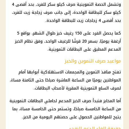
وتشمل الحصة التموينية صرف كيلو سكر للفرد، بحد أقصى 4
كيلو سكر للبطاقة الواحدة، إلى جانب صرف زجاجة زيت للفرد،
بحد أقصى 4 زجاجات زيت للبطاقة الواحدة.
كما يحصل الفرد على 150
رغيف خبز
طوال الشهر، بواقع 5
أرغفة يوميًا، بسعر 20 قرشًا للرغيف الواحد، وفق نظام
الخبز
المدعم
المطبق على
البطاقات التموينية
.
مواعيد صرف التموين والخبز
تفتح منافذ
التموين
والمجمعات الاستهلاكية أبوابها أمام
المواطنين يوميًا من الساعة العاشرة صباحًا حتى الثامنة مساءً،
لصرف
السلع التموينية
المقررة لأصحاب البطاقات.
أما المخابز فتبدأ صرف
الخبز المدعم
لحاملي
البطاقات التموينية
من الساعة الخامسة صباحًا، وتستمر حتى الخامسة مساءً، بما
يتيح للمواطنين الحصول على حصتهم اليومية من الخبز.
حقيقة إلغاء الدعم النقدي