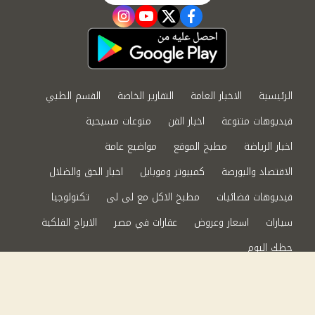
instagram
youtube
twitter
facebook
الرئيسية
الاخبار العامة
التقارير الخاصة
القسم الطبي
فيديوهات متنوعة
اخبار الفن
منوعات مسيحية
اخبار الرياضة
مطبخ الموقع
مواضيع عامة
الاقتصاد والبورصة
كمبيوتر وموبايل
اخبار الحق والضلال
فيديوهات فضائيات
مطبخ الاكل مع لى لى
تكنولوجيا
سيارات
اسعار وعروض
عقارات في مصر
الابراج الفلكية
حظك اليوم
من نحن
سياسة الخصوصية
اتصل بنا
©2024 الحق والضلال All Rights Reserved.