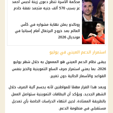
محكمة الأسرة تنظر دعوى زينة لحبس أحمد
عز بسبب 570 ألف جنيه متجمد نفقة خادم
رونالدو يعلن نهاية مشواره في كأس
العالم بعد خروج البرتغال أمام إسبانيا في
مونديال 2026
استمرار الدعم العيني في يوليو
يبقى نظام الدعم العيني هو المعمول به خلال شهر يوليو
2026، بما يعني استمرار صرف
السلع التموينية
والخبز بنفس
القواعد والأسعار الحالية دون تغيير.
ويعد هذا القرار مهمًا للمواطنين لأنه يحسم آلية الصرف خلال
الشهر الجديد، ويؤكد أن
البطاقات التموينية
ستواصل العمل
بالطريقة المعتادة، لحين انتهاء الدراسات الخاصة بأي تعديل
مستقبلي في
منظومة الدعم
.