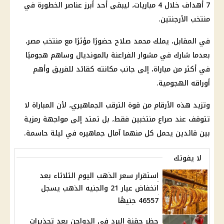
7 أهداف خلال 4 مباريات، ليبقى أحد أبرز عناصر الخطورة في
منتخب الأرجنتين
.
في المقابل، يملك
محمد صلاح
حضورًا مؤثرًا مع
منتخب مصر
،
بعدما شارك في مشوار الفراعنة بالمونديال وساهم هجوميًا
في أكثر من مباراة، إلى جانب مكانته كقائد للفريق وأهم
أوراقه الهجومية.
وتزيد هذه الأرقام من قوة الترقب الجماهيري، لأن المباراة لا
تتوقف عند صراع منتخبين فقط، بل تمتد إلى مواجهة رمزية
بين قائدين يحمل كل منهما آمال جماهيره في ليلة حاسمة.
لا يفوتك
استقرار سعر الذهب اليوم الثلاثاء بعد
انخفاض عيار 21 والجنيه الذهب يسجل
46557 جنيهًا
حظر حقنة البرد في الدواجن بعد تحذيرات