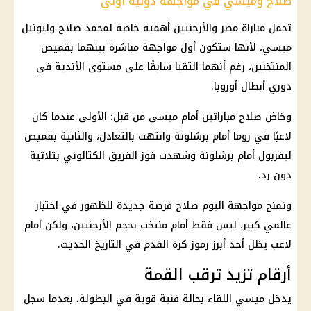
صلاح وميسي في مواجهة دولية أولى
تحمل مباراة مصر والأرجنتين أهمية خاصة لمحمد صلاح وليونيل
ميسي، لأنها ستكون أول مواجهة مباشرة بينهما بقميص
المنتخبين، رغم أنهما التقيا سابقًا على مستوى الأندية في
دوري أبطال أوروبا.
وخاض صلاح مباراتين أمام ميسي من قبل؛ الأولى عندما كان
لاعبًا في روما أمام برشلونة وانتهت بالتعادل، والثانية بقميص
ليفربول أمام برشلونة وشهدت فوز الفريق الكتالوني بثلاثية
دون رد.
وتمنح مواجهة اليوم صلاح فرصة جديدة للظهور في اختبار
عالمي كبير، ليس فقط أمام منتخب بحجم الأرجنتين، ولكن أمام
لاعب يظل أحد أبرز رموز كرة القدم في التاريخ الحديث.
أرقام تزيد ترقب القمة
يدخل
ميسي
اللقاء بحالة فنية قوية في البطولة، بعدما سجل