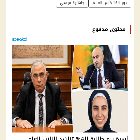
دور الـ16 كأس العالم
جاهزية ميسي
محتوى مدفوع
أسرة ريم طالبة الـ4% تناشد النائب العام