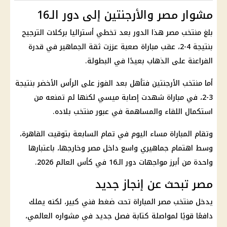
مشوار مصر والأرجنتين إلى دور الـ16
بلغ
منتخب مصر
هذا الدور بعد تخطي أستراليا بركلات الترجيح
بنتيجة 4-2، عقب مباراة صعبة عززت ثقة الجماهير في قدرة
الفراعنة على الذهاب بعيدًا في البطولة.
أما
منتخب الأرجنتين
فتأهل بعد الفوز على الرأس الأخضر بنتيجة
3-2، في مباراة شهدت
إصابة ميسي
لكنها لم تمنعه من
استكمال اللقاء والمساهمة في عبور منتخب بلاده.
وتقام المباراة مساء اليوم في تمام السابعة بتوقيت القاهرة،
وسط اهتمام جماهيري واسع داخل مصر وخارجها، باعتبارها
واحدة من أبرز مواجهات دور الـ16 في
كأس العالم 2026
.
مصر تبحث عن إنجاز جديد
يدخل
منتخب مصر
المباراة تحت ضغط فني كبير، لكنه يملك
دافعًا قويًا لمواصلة كتابة فصل جديد في مشواره العالمي،