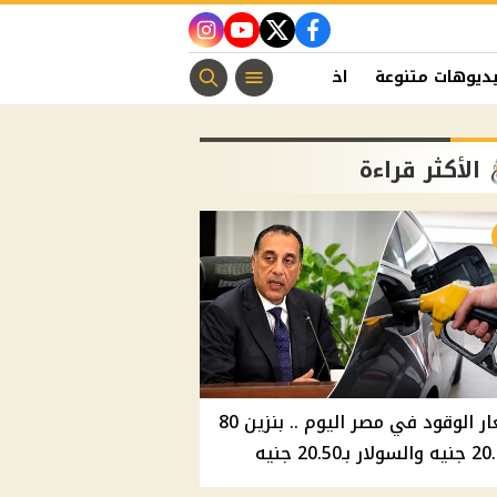
instagram
youtube
twitter
facebook
ديوهات متنوعة
اخبار الفن
منوعات مسيحية
اخبار الرياضة
الأكثر قراءة
أسعار الوقود في مصر اليوم .. بنزين 80