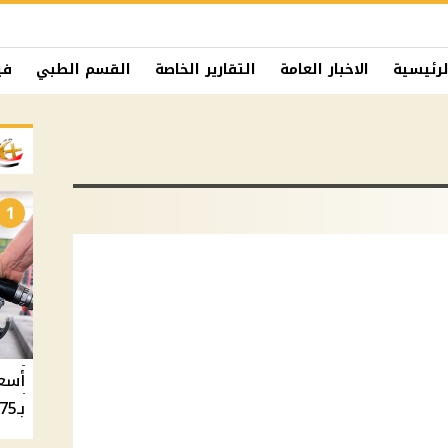
لرئيسية
الاخبار العامة
التقارير الخاصة
القسم الطبي
في
1
بـ20.75 جنيه والسولار بـ20.50 جنيه