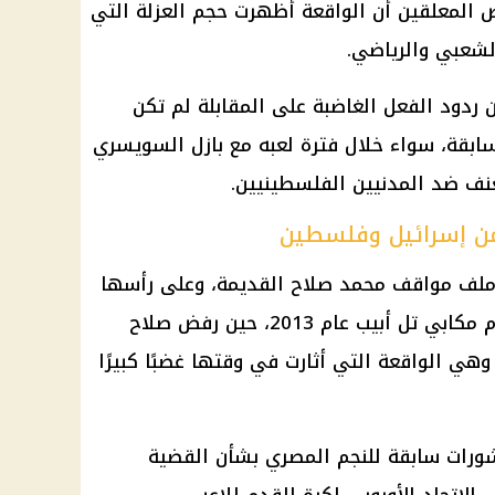
بعض المعلقين أن الواقعة أظهرت حجم العزلة التي
شعبي والرياضي.
ن ردود الفعل الغاضبة على المقابلة لم تكن
ابقة، سواء خلال فترة لعبه مع بازل السويسري
عنف ضد المدنيين الفلسطينيين.
من إسرائيل وفلسطين
ح ملف مواقف
محمد صلاح
القديمة، وعلى رأسها
واقعة مباراتي بازل السويسري أمام مكابي تل أبيب عام 2013، حين رفض صلاح
وهي الواقعة التي أثارت في وقتها غضبًا كبيرًا
شورات سابقة للنجم المصري بشأن القضية