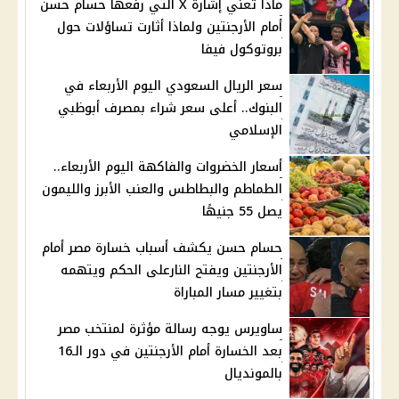
ماذا تعني إشارة X التي رفعها حسام حسن
أمام الأرجنتين ولماذا أثارت تساؤلات حول
بروتوكول فيفا
سعر الريال السعودي اليوم الأربعاء في
البنوك.. أعلى سعر شراء بمصرف أبوظبي
الإسلامي
أسعار الخضروات والفاكهة اليوم الأربعاء..
الطماطم والبطاطس والعنب الأبرز والليمون
يصل 55 جنيهًا
حسام حسن يكشف أسباب خسارة مصر أمام
الأرجنتين ويفتح النارعلى الحكم ويتهمه
بتغيير مسار المباراة
ساويرس يوجه رسالة مؤثرة لمنتخب مصر
بعد الخسارة أمام الأرجنتين في دور الـ16
بالمونديال