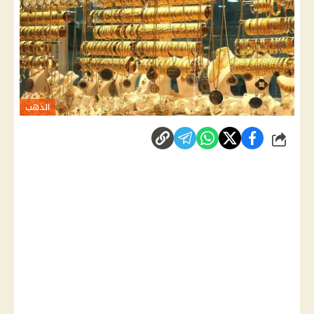
الذهب
شارك