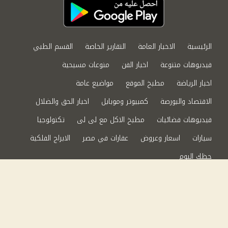
الرئيسية
الاخبار العامة
التقارير الخاصة
القسم الطبي
فيديوهات متنوعة
اخبار الفن
منوعات مسيحية
اخبار الرياضة
مطبخ الموقع
مواضيع عامة
الاقتصاد والبورصة
كمبيوتر وموبايل
اخبار الحق والضلال
فيديوهات فضائيات
مطبخ الاكل مع لى لى
تكنولوجيا
سيارات
اسعار وعروض
عقارات في مصر
الابراج الفلكية
حظك اليوم
من نحن
سياسة الخصوصية
اتصل بنا
©2024 الحق والضلال All Rights Reserved.
Powered by