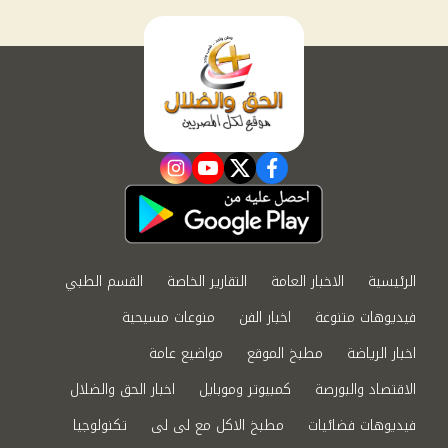
instagram
youtube
twitter
facebook
الرئيسية
الاخبار العامة
التقارير الخاصة
القسم الطبي
فيديوهات متنوعة
اخبار الفن
منوعات مسيحية
اخبار الرياضة
مطبخ الموقع
مواضيع عامة
الاقتصاد والبورصة
كمبيوتر وموبايل
اخبار الحق والضلال
فيديوهات فضائيات
مطبخ الاكل مع لى لى
تكنولوجيا