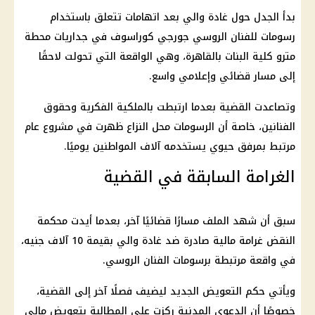
بدأ الجدل حول غادة والي بعد اتهامات تتعلق باستخدام
رسومات للفنان الروسي جورجي كوراسوف في جداريات محطة
مترو كلية البنات بالقاهرة، وهي الواقعة التي تحولت لاحقًا
إلى مسار قضائي وإعلامي واسع.
وتصاعدت القضية بعدما ارتبطت بالملكية الفكرية وحقوق
الفنانين، خاصة أن الرسومات محل النزاع ظهرت في مشروع عام
مرتبط بمرفق حيوي يستخدمه آلاف المواطنين يوميًا.
الغرامة السابقة في القضية
سبق أن شهد الملف مسارًا قضائيًا آخر، بعدما أيدت
محكمة
النقض
غرامة مالية صادرة ضد غادة والي بقيمة 10 آلاف جنيه،
في واقعة مرتبطة برسومات الفنان الروسي.
ويأتي حكم التعويض الجديد ليضيف فصلًا آخر إلى القضية،
خصوصًا أن الدعوى المدنية ركزت على المطالبة بتعويض مالي