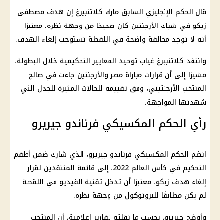
قال الحكم الإنجليزي السابق مارك كلاتنبيرغ إن
هدف مصطفى
زيكو
في شباك
الأرجنتين
كان صحيحًا من وجهة نظره، معتبرًا
أنه لا توجد مخالفة واضحة في اللقطة تستوجب إلغاء الهدف.
وانتقد كلاتنبيرغ غياب توحيد المعايير التحكيمية خلال البطولة،
مشيرًا إلى أن قرارات
مباراة مصر والأرجنتين
جاءت في صالح
المنتخب الأرجنتيني، وفق تقييمه للحالات المثيرة للجدل التي
شهدتها المواجهة.
رأي الحكم المكسيكي فرناندو جيريرو
انضم الحكم المكسيكي فرناندو جيريرو، الذي شارك ضمن أطقم
التحكيم في كأس العالم
2022، إلى قائمة المنتقدين لقرار
إلغاء هدف
زيكو
، معتبرًا أن تدخل
تقنية الفيديو
في اللقطة
لم يكن مطابقًا للبروتوكول من وجهة نظره.
وأوضح جيريرو، بحسب ما نقلته تقارير إعلامية، أن المنتخب