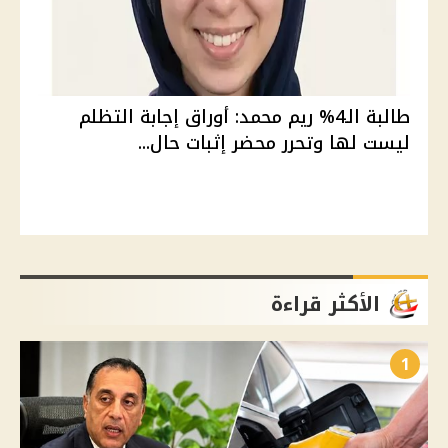
طالبة الـ4% ريم محمد: أوراق إجابة التظلم
ليست لها وتحرر محضر إثبات حال...
الأكثر قراءة
1