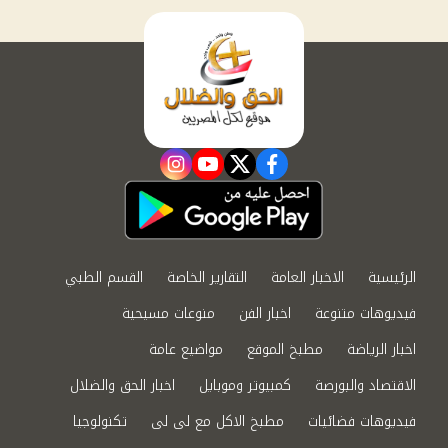
instagram
youtube
twitter
facebook
الرئيسية
الاخبار العامة
التقارير الخاصة
القسم الطبي
فيديوهات متنوعة
اخبار الفن
منوعات مسيحية
اخبار الرياضة
مطبخ الموقع
مواضيع عامة
الاقتصاد والبورصة
كمبيوتر وموبايل
اخبار الحق والضلال
فيديوهات فضائيات
مطبخ الاكل مع لى لى
تكنولوجيا