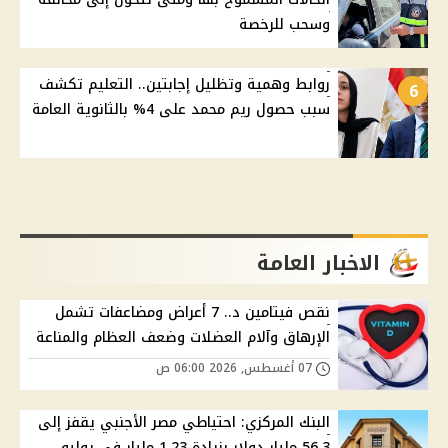
وسحب للرخصة
روابط وهمية وتظليل إجابتين.. التعليم تكشف
6
سبب حصول ريم محمد على 4% بالثانوية العامة
الاخبار العامة
نقص فيتامين د.. 7 أعراض ومضاعفات تشمل
الإرهاق وآلام العضلات وضعف العظام والمناعة
07 أغسطس, 2026 06:00 ص
البنك المركزي: احتياطي مصر الأجنبي يقفز إلى
56.3 مليار دولار بزيادة 1.23 مليار في يوليو