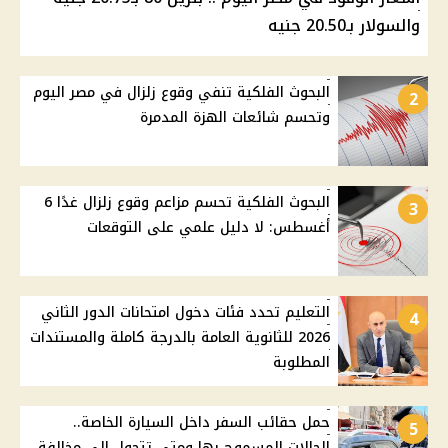
والسولار بـ20.50 جنيه
البحوث الفلكية تنفي وقوع زلزال في مصر اليوم
2
وتحسم شائعات الهزة المدمرة
البحوث الفلكية تحسم مزاعم وقوع زلزال غدًا 6
3
أغسطس: لا دليل علمي على التوقعات
التعليم تحدد فئات دخول امتحانات الدور الثاني
4
2026 للثانوية العامة بالدرجة كاملة والمستندات
المطلوبة
حمل حقائب السفر داخل السيارة الخاصة..
5
الحالات المسموح بها ومتى تتحول إلى مخالفة