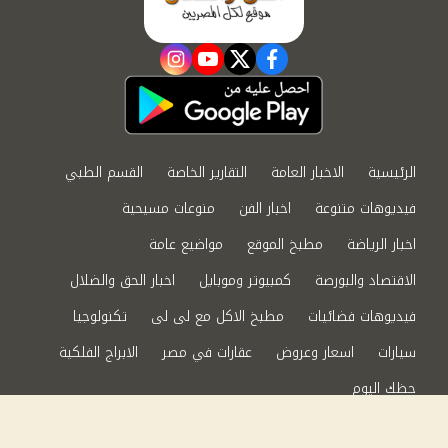
instagram
youtube
twitter
facebook
الرئيسية
الاخبار العامة
التقارير الخاصة
القسم الطبي
فيديوهات متنوعة
اخبار الفن
منوعات مسيحية
اخبار الرياضة
مطبخ الموقع
مواضيع عامة
الاقتصاد والبورصة
كمبيوتر وموبايل
اخبار الحق والضلال
فيديوهات فضائيات
مطبخ الاكل مع لى لى
تكنولوجيا
سيارات
اسعار وعروض
عقارات في مصر
الابراج الفلكية
حظك اليوم
من نحن
سياسة الخصوصية
اتصل بنا