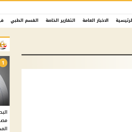
لرئيسية
الاخبار العامة
التقارير الخاصة
القسم الطبي
في
1
البح
مصر 
المد