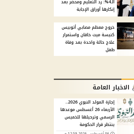
الـ4%: رد التعليم ومحضر بعد
إنكارها أوراق الإجابة
خروج معظم مصابي أتوبيس
كنيسة ميت خاقان واستمرار
علاج حالة واحدة بعد وفاة
طفل
الاخبار العامة
إجازة المولد النبوي 2026..
الأربعاء 26 أغسطس موعدها
الرسمي وترحيلها للخميس
ينتظر قرار الحكومة
06 أغسطس, 2026 12:59 م