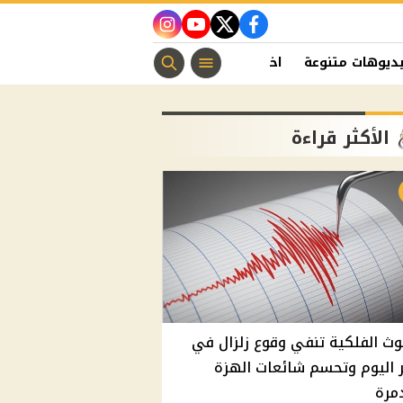
instagram
youtube
twitter
facebook
ديوهات متنوعة
اخبار الفن
منوعات مسيحية
اخبار الرياضة
الأكثر قراءة
وث الفلكية تنفي وقوع زلزال في
اليوم وتحسم شائعات الهزة
مرة