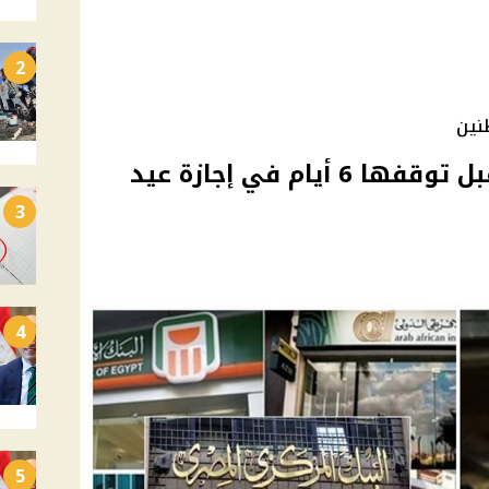
2
نين
مواعيد عمل البنوك غدًا قبل توقفها 6 أيام في إجازة عيد
3
4
5