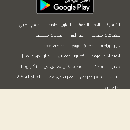
الرئيسية
الاخبار العامة
التقارير الخاصة
القسم الطبي
فيديوهات متنوعة
اخبار الفن
منوعات مسيحية
اخبار الرياضة
مطبخ الموقع
مواضيع عامة
الاقتصاد والبورصة
كمبيوتر وموبايل
اخبار الحق والضلال
فيديوهات فضائيات
مطبخ الاكل مع لى لى
تكنولوجيا
سيارات
اسعار وعروض
عقارات في مصر
الابراج الفلكية
حظك اليوم
من نحن
سياسة الخصوصية
اتصل بنا
©2024 الحق والضلال All Rights Reserved.
Powered by