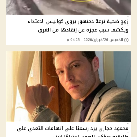
زوج ضحية ترعة دمنهور يروي كواليس الاعتداء
ويكشف سبب عجزه عن إنقاذها من الغرق
الخميس 26/فبراير/2026 - 04:25 م
محمود حجازي يرد رسميًا على اتهامات التعدي على
طليقته ويؤكد: الصمت احترامًا لابني