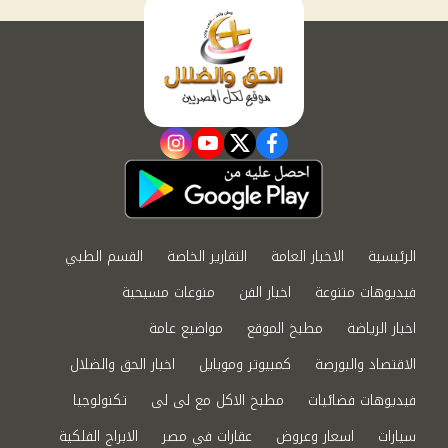
instagram
youtube
twitter
facebook
الرئيسية
الاخبار العامة
التقارير الخاصة
القسم الطبي
فيديوهات متنوعة
اخبار الفن
منوعات مسيحية
اخبار الرياضة
مطبخ الموقع
مواضيع عامة
الاقتصاد والبورصة
كمبيوتر وموبايل
اخبار الحق والضلال
فيديوهات فضائيات
مطبخ الاكل مع لى لى
تكنولوجيا
سيارات
اسعار وعروض
عقارات في مصر
الابراج الفلكية