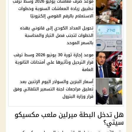
موعد صرف معاشات يوليو 2026 وسط ترقب
تطبيق زيادة المعاشات السنوية وخطوات
الاستعلام بالرقم القومي إلكترونيًا
تحويل العداد الكودي إلى قانوني بهذه
الخطوات لتجنب فصل التيار والمحاسبة
بالسعر الموحد
موعد إجازة ثورة 30 يونيو 2026 وسط ترقب
قرار الترحيل وتأثيرها علي أمتحانات الثانوية
العامة
أسعار البنزين والسولار اليوم الإثنين بعد
تعليق مراجعات لجنة التسعير التلقائي وفق
قرار وزارة البترول
هل تدخل البطة ميرلين ملعب مكسيكو
سيتي؟