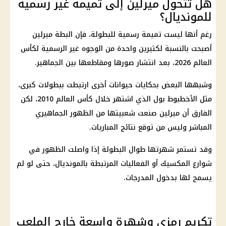
هل تتحول ميرلين إلى تميمة غير رسمية
للمونديال؟
رغم أنها ليست تميمة رسمية للبطولة، فإن البطة ميرلين
أصبحت بالنسبة لكثيرين واحدة من الوجوه غير الرسمية لكأس
العالم 2026، بعد انتشار صورها ومقاطعها بين الجماهير.
وشبهها البعض بحكايات حيوانات أخرى ارتبطت ببطولات كبرى،
مثل الأخطبوط بول الذي اشتهر خلال
كأس العالم
2010، لكن
الفارق أن ميرلين صنعت شعبيتها من الظهور الجماهيري
المباشر وليس من توقع نتائج المباريات.
وقد تستمر شهرتها طوال البطولة إذا واصلت الظهور في
شوارع المكسيك أو الفعاليات المرتبطة بالمونديال، حتى لو لم
يسمح لها بدخول المدرجات.
تكريم رمزي وشهرة واسعة خارج الملعب