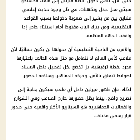
حتى الآن، يبقى دخول البطة ميرلين إلى ملعب مكسيكو
سيتي محل جدل وتكهنات، في ظل وجود حديث إعلامي
متباين بين من يشير إلى صعوبة دخولها بسبب القواعد
التنظيمية، ومن يترك الباب مفتوحًا أمام استثناء خاص إذا
وافقت الجهة المنظمة.
والأقرب من الناحية التنظيمية أن دخولها لن يكون تلقائيًا، لأن
ملاعب
كأس العالم
لا تتعامل مع مثل هذه الحالات باعتبارها
مجرد لقطة ترفيهية، بل تخضع لكل تفصيل داخل الاستاد
لضوابط تتعلق بالأمن، وحركة الجماهير، وسلامة الحضور.
لذلك، فإن ظهور ميرلين داخل أي ملعب سيكون بحاجة إلى
تصريح واضح، بينما يظل حضورها خارج الملاعب وفي الشوارع
والفعاليات الجماهيرية هو السيناريو الأكثر واقعية حتى صدور
قرار رسمي مختلف.