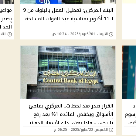
البنك المركزي: تعطيل العمل بالبنوك من 9
مواعيد
لـ 11 أكتوبر بمناسبة عيد القوات المسلحة
يصدر ق
الحد 
الأربعاء 01/أكتوبر/2025 - 10:34 ص
الثلاثاء 15/يوليو/5
د
القرار صدر منذ لحظات.. المركزي يفاجئ
 من البنوك والـATM ورسوم
الأسواق ويخفض الفائدة 1% بعد رفع
كزي
تاريخي – ماذا يعني ذلك لأسعار الدولار
الخميس 22/مايو/2025 - 06:25 م
والذهب؟