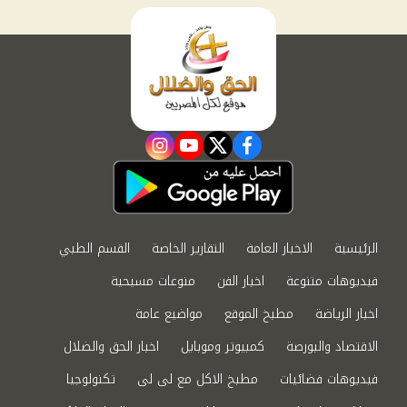
instagram
youtube
twitter
facebook
الرئيسية
الاخبار العامة
التقارير الخاصة
القسم الطبي
فيديوهات متنوعة
اخبار الفن
منوعات مسيحية
اخبار الرياضة
مطبخ الموقع
مواضيع عامة
الاقتصاد والبورصة
كمبيوتر وموبايل
اخبار الحق والضلال
فيديوهات فضائيات
مطبخ الاكل مع لى لى
تكنولوجيا