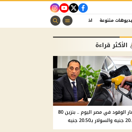
instagram
youtube
twitter
facebook
ديوهات متنوعة
اخبار الفن
منوعات مسيحية
اخبار الرياضة
الأكثر قراءة
أسعار الوقود في مصر اليوم .. بنزين 80