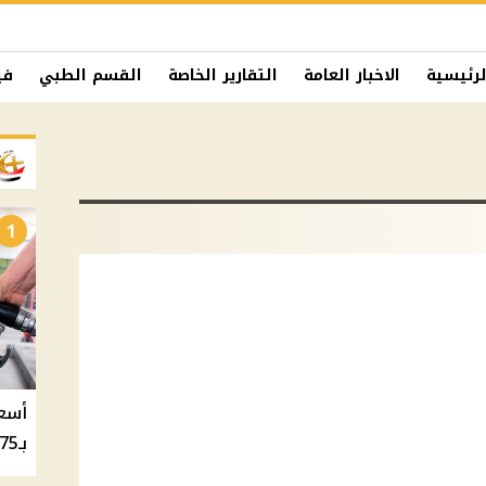
لرئيسية
الاخبار العامة
التقارير الخاصة
القسم الطبي
في
1
بـ20.75 جنيه والسولار بـ20.50 جنيه