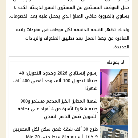
دخل الموظف المستحق عن المستوى المقرر لدرجته، لكنه لا
يساوي بالضرورة صافي المبلغ الذي يحصل عليه بعد الخصومات.
ولذلك تظهر القيمة الدقيقة لكل موظف في مفردات راتبه
الصادرة عن جهة العمل بعد تطبيق العلاوات والزيادات
الجديدة.
لا يفوتك
رسوم إنستاباي 2026 وحدود التحويل: 40
جنيهًا لتحويل 100 ألف وحد أقصى 400 ألف
شهريًا
شعبة المخابز: الخبز المدعم مستمر و900
جنيه شهريًا لأسرة من 4 أفراد على بطاقة
التموين ضمن الدعم النقدي
طرح 30 ألف شقة ضمن سكن لكل المصريين
9 خلال أسابيع وتقسيط حتى 20 عامًا