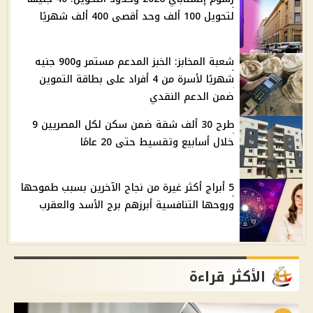
لتحويل 100 ألف وحد أقصى 400 ألف شهريًا
شعبة المخابز: الخبز المدعم مستمر و900 جنيه
شهريًا لأسرة من 4 أفراد على بطاقة التموين
ضمن الدعم النقدي
طرح 30 ألف شقة ضمن سكن لكل المصريين 9
خلال أسابيع وتقسيط حتى 20 عامًا
5 أبراج أكثر غيرة من نجاح الآخرين بسبب طموحها
وروحها التنافسية أبرزهم برج الأسد والعقرب
الأكثر قراءة