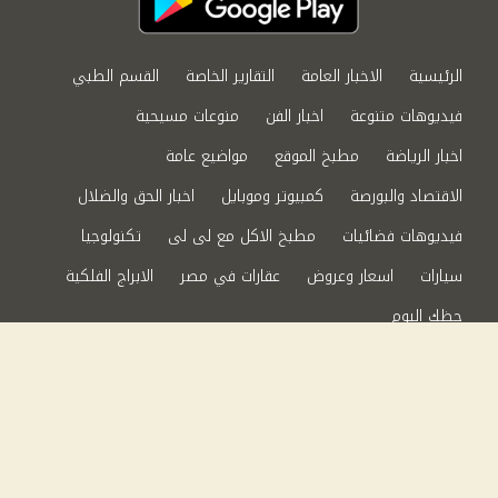
الرئيسية
الاخبار العامة
التقارير الخاصة
القسم الطبي
فيديوهات متنوعة
اخبار الفن
منوعات مسيحية
اخبار الرياضة
مطبخ الموقع
مواضيع عامة
الاقتصاد والبورصة
كمبيوتر وموبايل
اخبار الحق والضلال
فيديوهات فضائيات
مطبخ الاكل مع لى لى
تكنولوجيا
سيارات
اسعار وعروض
عقارات في مصر
الابراج الفلكية
حظك اليوم
من نحن
سياسة الخصوصية
اتصل بنا
©2024 الحق والضلال All Rights Reserved.
Powered by