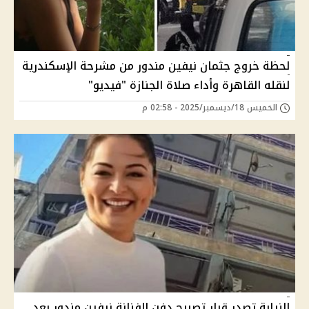
لحظة خروج جثمان نيفين مندور من مشرحة الإسكندرية
لنقله القاهرة وأداء صلاة الجنازة "فيديو"
الخميس 18/ديسمبر/2025 - 02:58 م
النيابة تصدر قرار تصريح دفن الفنانة نيفين مندور بعد