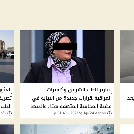
تقارير الطب الشرعي وكاميرات
العثو
عد
المراقبة..قرارات جديدة من النيابة في
قضية المحامية المتهمة بقتل والدتها
الطب 
الجمعة 24/يوليو/2026 - 01:40 م
الأحد 19/يوليو/2026 - 
بالإسكندرية