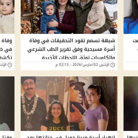
فت
شبهة تسمم تقود التحقيقات في وفاة
وفاة 
أسرة مسيحية وفق تقرير الطب الشرعي
في ظر
والكاميرات توثق اللحظات الأخيرة
تكشف 
الإثنين 02/مارس/2026 - 02:13 م
الإثنين 02/مارس/026
يبها
انهيار أسرة ميرنا جميل في جنازتها بعد
مقتل 