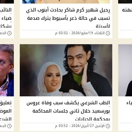
شقته
رحيل شهير كرم شاكر بحادث أبنوب الذي
النائب
تسبب في حالة ذعر بأسيوط يترك صدمة
ضياء 
لأسرتة
بشكل 
الثلاثاء 19/مايو/2026 - 03:32 م
الخميس 30/أبريل
اء
الطب الشرعي يكشف سبب وفاة عروس
تعليق
بورسعيد خلال ثاني جلسات المحاكمة
العوضي
بمحكمة الجنايات
الشرع
الإثنين 27/أبريل/2026 - 03:52 م
الجمعة 24/أبريل/6