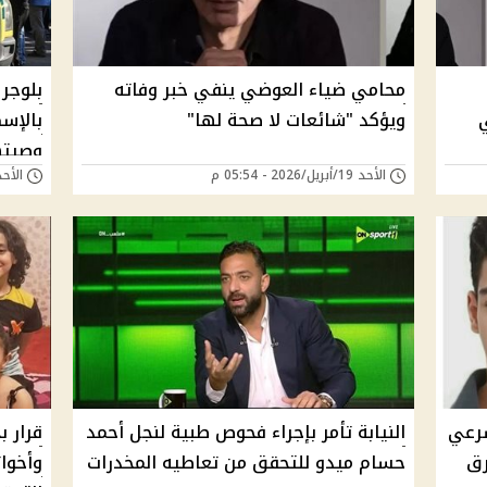
محامي ضياء العوضي ينفي خبر وفاته
بلوجر
ي
ويؤكد "شائعات لا صحة لها"
وصيته
الأحد 19/أبريل/2026 - 05:54 م
الأحد 12/أبريل/2026 - 
شرعي
النيابة تأمر بإجراء فحوص طبية لنجل أحمد
قرار 
رق
حسام ميدو للتحقق من تعاطيه المخدرات