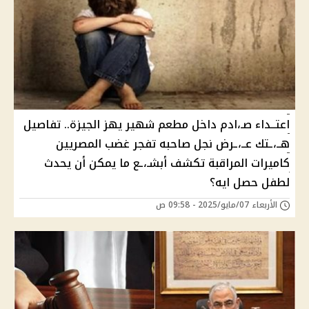
اعتــداء صـ،ادم داخل مطعم شهير يهز الجيزة.. تفاصيل
هــ،ـتك عــ،ـرض نجل صاحبه تفجر غضب المصريين
كاميرات المراقبة تكشف أبشـ،ـع ما يمكن أن يحدث
لطفل حصل ايه؟
الأربعاء 07/مايو/2025 - 09:58 ص