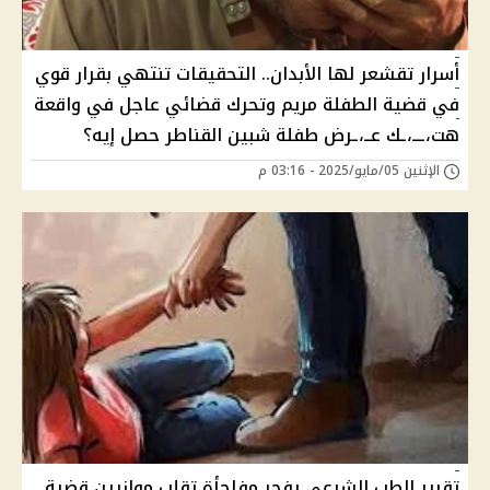
أسرار تقشعر لها الأبدان.. التحقيقات تنتهي بقرار قوي
في قضية الطفلة مريم وتحرك قضائي عاجل في واقعة
هت،ـــ،ـك عــ،ـرض طفلة شبين القناطر حصل إيه؟
الإثنين 05/مايو/2025 - 03:16 م
تقرير الطب الشرعي يفجر مفاجأة تقلب موازيين قضية