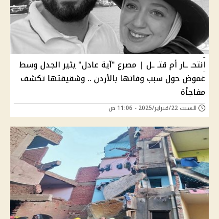
انتحـ ـار أم قتـ ـل | مصرع "آية عادل" يثير الجدل وسط
غموض حول سبب وفاتها بالأردن .. وشقيقتها تكشف
مفاجأة
السبت 22/فبراير/2025 - 11:06 ص