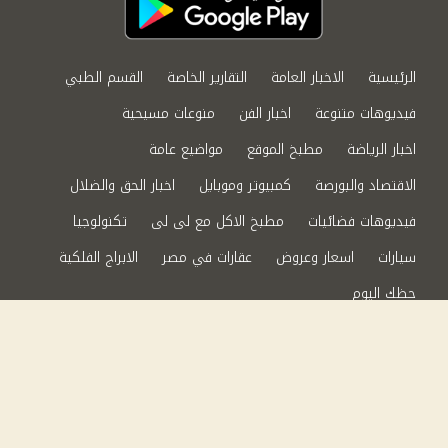
الرئيسية
الاخبار العامة
التقارير الخاصة
القسم الطبي
فيديوهات متنوعة
اخبار الفن
منوعات مسيحية
اخبار الرياضة
مطبخ الموقع
مواضيع عامة
الاقتصاد والبورصة
كمبيوتر وموبايل
اخبار الحق والضلال
فيديوهات فضائيات
مطبخ الاكل مع لى لى
تكنولوجيا
سيارات
اسعار وعروض
عقارات في مصر
الابراج الفلكية
حظك اليوم
من نحن
سياسة الخصوصية
اتصل بنا
©2024 الحق والضلال All Rights Reserved.
Powered by