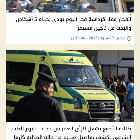
انفجار عقار كرداسة فجر اليوم يودي بحياة 5 أشخاص
والبحث عن ناجين مستمر
الإثنين 17/فبراير/2025 - 10:46 ص
طالبه التجمع تشغل الرأى العام من جديد.. تقرير الطب
الشرعى يكشف تفاصيل مثيره عن حاله الطالبه كارما