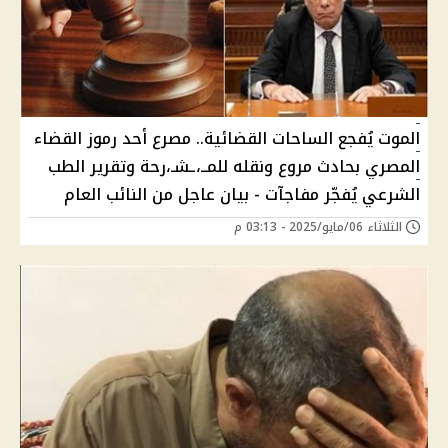
الموت يُفجع الساحات القضائية.. مصرع أحد رموز القضاء
المصري بحادث مروع ونقله للمــ،ـشـ،رحة وتقرير الطب
الشرعي يُفجّر مفاجآت - بيان عاجل من النائب العام
الثلاثاء 06/مايو/2025 - 03:13 م