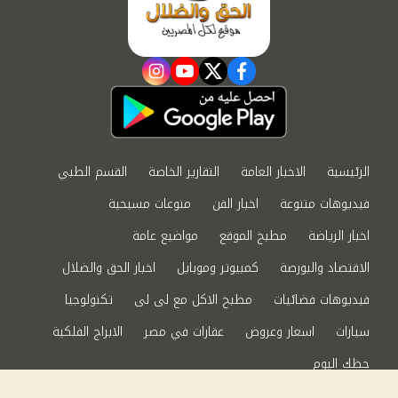
instagram
youtube
twitter
facebook
الرئيسية
الاخبار العامة
التقارير الخاصة
القسم الطبي
فيديوهات متنوعة
اخبار الفن
منوعات مسيحية
اخبار الرياضة
مطبخ الموقع
مواضيع عامة
الاقتصاد والبورصة
كمبيوتر وموبايل
اخبار الحق والضلال
فيديوهات فضائيات
مطبخ الاكل مع لى لى
تكنولوجيا
سيارات
اسعار وعروض
عقارات في مصر
الابراج الفلكية
حظك اليوم