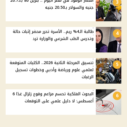
أسعار الوقود في مصر اليوم .. بنزين 80 بـ20.75
3
جنيه والسولار بـ20.50 جنيه
طالبة الـ4% ريم.. الأسرة تحرر محضر إثبات حالة
4
وتدرس الطب الشرعي والوزارة ترد
تنسيق المرحلة الثانية 2026.. الكليات المتوقعة
5
لعلمي علوم ورياضة وأدبي وخطوات تسجيل
الرغبات
البحوث الفلكية تحسم مزاعم وقوع زلزال غدًا 6
6
أغسطس: لا دليل علمي على التوقعات