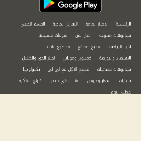
الرئيسية
الاخبار العامة
التقارير الخاصة
القسم الطبي
فيديوهات متنوعة
اخبار الفن
منوعات مسيحية
اخبار الرياضة
مطبخ الموقع
مواضيع عامة
الاقتصاد والبورصة
كمبيوتر وموبايل
اخبار الحق والضلال
فيديوهات فضائيات
مطبخ الاكل مع لى لى
تكنولوجيا
سيارات
اسعار وعروض
عقارات في مصر
الابراج الفلكية
حظك اليوم
من نحن
سياسة الخصوصية
اتصل بنا
©2024 الحق والضلال All Rights Reserved.
Powered by