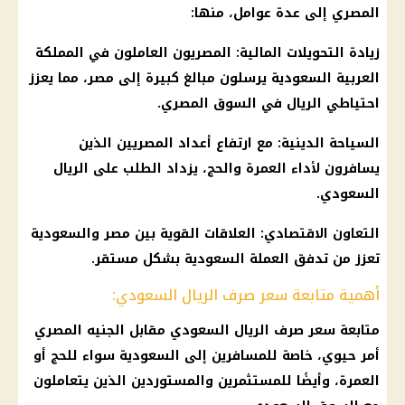
المصري
إلى عدة عوامل، منها:
زيادة التحويلات
المالية
: المصريون العاملون في
المملكة
العربية السعودية
يرسلون مبالغ كبيرة إلى مصر، مما يعزز
احتياطي
الريال
في
السوق المصري
.
السياحة الدينية: مع ارتفاع أعداد المصريين الذين
يسافرون لأداء
العمرة
والحج، يزداد الطلب على
الريال
السعودي
.
التعاون الاقتصادي: العلاقات القوية بين مصر والسعودية
تعزز من تدفق العملة
السعودية
بشكل مستقر.
أهمية متابعة سعر صرف الريال السعودي:
متابعة
سعر صرف الريال السعودي
مقابل
الجنيه المصري
أمر حيوي، خاصة للمسافرين إلى
السعودية
سواء للحج أو
العمرة
، وأيضًا للمستثمرين والمستوردين الذين يتعاملون