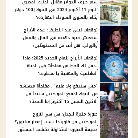
سعر صرف الدولار مقابل الجنيه المصري
اليوم 11 أكتوبر 2024 في البنوك|100 دولار
بكام بالسوق السوداء النهاردة؟
توقعات ليلى عبد اللطيف: هذه الأبراج
ستعيش فترة ذهبية في المال والعمل
والزواج.. هل أنت من المحظوظين؟
توقعات الأبراج للعام الجديد 2025: ماذا
يحمل لك الحظ من مفاجآت في الحياة
العاطفية والمهنية يا محظوظ؟
"مش هتدفع ولا مليم".. مفاجأة مدهشة
من البنوك لجميع المواطنين ستبدأ من
الاثنين المقبل 15 أكتوبر|ما القصة؟
صورة مثيرة للجدل: هل هي لنزوح
المواطنين من فلوريدا بسبب إعصار ميلتون؟
حقيقة الصورة المتداولة تكشف المستور