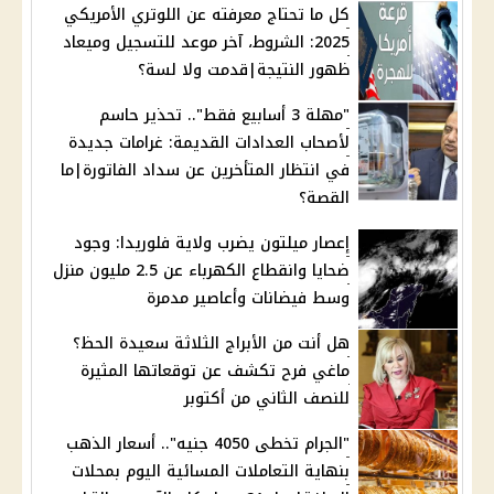
كل ما تحتاج معرفته عن اللوتري الأمريكي
2025: الشروط، آخر موعد للتسجيل وميعاد
ظهور النتيجة|قدمت ولا لسة؟
"مهلة 3 أسابيع فقط".. تحذير حاسم
لأصحاب العدادات القديمة: غرامات جديدة
في انتظار المتأخرين عن سداد الفاتورة|ما
القصة؟
إعصار ميلتون يضرب ولاية فلوريدا: وجود
ضحايا وانقطاع الكهرباء عن 2.5 مليون منزل
وسط فيضانات وأعاصير مدمرة
هل أنت من الأبراج الثلاثة سعيدة الحظ؟
ماغي فرح تكشف عن توقعاتها المثيرة
للنصف الثاني من أكتوبر
"الجرام تخطى 4050 جنيه".. أسعار الذهب
بنهاية التعاملات المسائية اليوم بمحلات