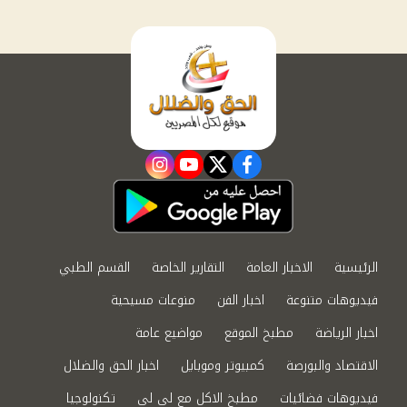
instagram
youtube
twitter
facebook
الرئيسية
الاخبار العامة
التقارير الخاصة
القسم الطبي
فيديوهات متنوعة
اخبار الفن
منوعات مسيحية
اخبار الرياضة
مطبخ الموقع
مواضيع عامة
الاقتصاد والبورصة
كمبيوتر وموبايل
اخبار الحق والضلال
فيديوهات فضائيات
مطبخ الاكل مع لى لى
تكنولوجيا