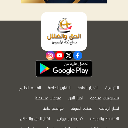
instagram
youtube
twitter
facebook
الرئيسية
الاخبار العامة
التقارير الخاصة
القسم الطبي
فيديوهات متنوعة
اخبار الفن
منوعات مسيحية
اخبار الرياضة
مطبخ الموقع
مواضيع عامة
الاقتصاد والبورصة
كمبيوتر وموبايل
اخبار الحق والضلال