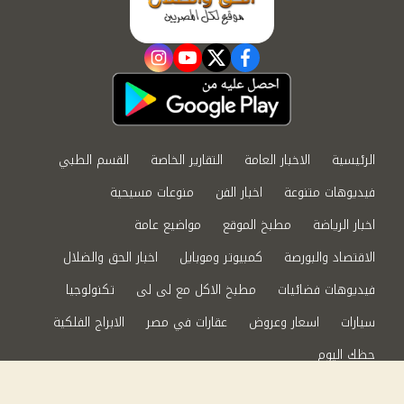
instagram
youtube
twitter
facebook
الرئيسية
الاخبار العامة
التقارير الخاصة
القسم الطبي
فيديوهات متنوعة
اخبار الفن
منوعات مسيحية
اخبار الرياضة
مطبخ الموقع
مواضيع عامة
الاقتصاد والبورصة
كمبيوتر وموبايل
اخبار الحق والضلال
فيديوهات فضائيات
مطبخ الاكل مع لى لى
تكنولوجيا
سيارات
اسعار وعروض
عقارات في مصر
الابراج الفلكية
حظك اليوم
من نحن
سياسة الخصوصية
اتصل بنا